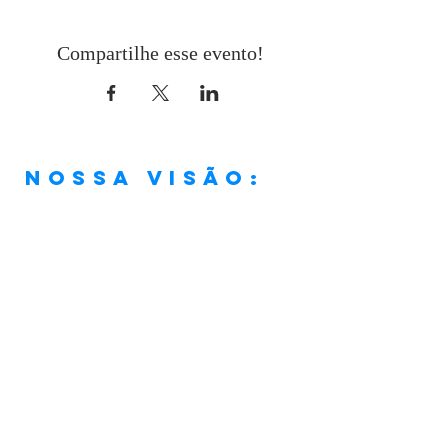
Compartilhe esse evento!
Nossa visão:
“Ser uma igreja que, em
conformidade com a Palavra de
Deus e os princípios cristãos, viva
os verdadeiros valores da vida
cristã de forma plena e assim faça
discípulos frutíferos, que anunciem
Jesus Cristo, a Fonte de Vida
Abundante."