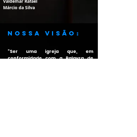
Valdemar Rafael
Márcio da Silva
Nossa visão:
“Ser uma igreja que, em
conformidade com a Palavra de
Deus e os princípios cristãos, viva
os verdadeiros valores da vida
cristã de forma plena e assim faça
discípulos frutíferos, que anunciem
Jesus Cristo, a Fonte de Vida
Abundante."
ENDEREÇO:
Rua Amador Bueno, 460, Jd.