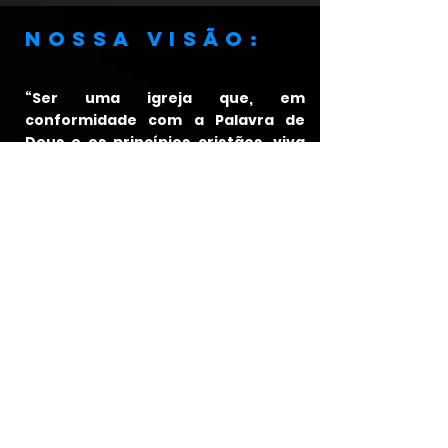
Nossa visão:
“Ser uma igreja que, em
conformidade com a Palavra de
Deus e os princípios cristãos, viva
os verdadeiros valores da vida
cristã de forma plena e assim faça
discípulos frutíferos, que anunciem
Jesus Cristo, a Fonte de Vida
Abundante."
ENDEREÇO:
Rua Amador Bueno, 460, Jd.
Piratininga - CEP
06.230-100
-
Osasco / São Paulo